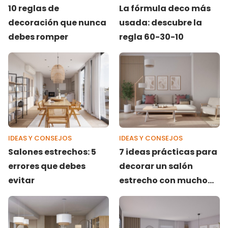
10 reglas de
La fórmula deco más
decoración que nunca
usada: descubre la
debes romper
regla 60-30-10
IDEAS Y CONSEJOS
IDEAS Y CONSEJOS
Salones estrechos: 5
7 ideas prácticas para
errores que debes
decorar un salón
evitar
estrecho con mucho
estilo