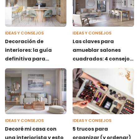
IDEAS Y CONSEJOS
IDEAS Y CONSEJOS
Decoración de
Las claves para
interiores: la guía
amueblar salones
definitiva para
cuadrados: 4 consejos
transformar cualquier
+ 3 ideas
espacio
IDEAS Y CONSEJOS
IDEAS Y CONSEJOS
Decoré mi casa con
5 trucos para
una interiorista y esto
organizar (y ordenar)