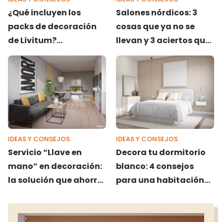
¿Qué incluyen los
Salones nórdicos: 3
packs de decoración
cosas que ya no se
de Livitum?
llevan y 3 aciertos que
Respondemos a la
perduran
GRAN pregunta
IDEAS Y CONSEJOS
IDEAS Y CONSEJOS
Servicio “Llave en
Decora tu dormitorio
mano” en decoración:
blanco: 4 consejos
la solución que ahorra
para una habitación
tiempo y dinero a
acogedora y elegante
empresas e
inmobiliarias