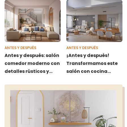
espacio minimalista y
con carácter
acogedor
ANTES Y DESPUÉS
ANTES Y DESPUÉS
Antes y después: salón
¡Antes y después!
comedor moderno con
Transformamos este
detalles rústicos y
salón con cocina
coloniales
abierta de 40 m²