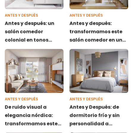
ANTES Y DESPUÉS
ANTES Y DESPUÉS
Antes y después: un
Antes y después:
salón comedor
transformamos este
colonial en tonos
salón comedor en un
neutros
espacio amplio y
luminoso
ANTES Y DESPUÉS
ANTES Y DESPUÉS
De ruido visual a
Antes y Después: de
elegancia nórdica:
dormitorio frío y sin
transformamos este
personalidad a
salón anticuado en un
espacio acogedor y