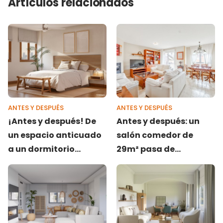
Artículos relacionados
ANTES Y DESPUÉS
ANTES Y DESPUÉS
¡Antes y después! De
Antes y después: un
un espacio anticuado
salón comedor de
a un dormitorio
29m² pasa de
nórdico, luminoso y
anticuado a estiloso
con acentos naturales