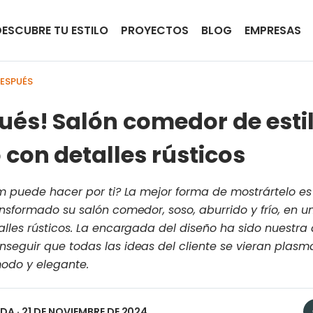
DESCUBRE TU ESTILO
PROYECTOS
BLOG
EMPRESAS
DESPUÉS
ués! Salón comedor de esti
con detalles rústicos
um puede hacer por ti? La mejor forma de mostrártelo e
ansformado su salón comedor, soso, aburrido y frío, en
lles rústicos. La encargada del diseño ha sido nuestra d
seguir que todas las ideas del cliente se vieran plasm
odo y elegante.
EDA
· 21 DE NOVIEMBRE DE 2024