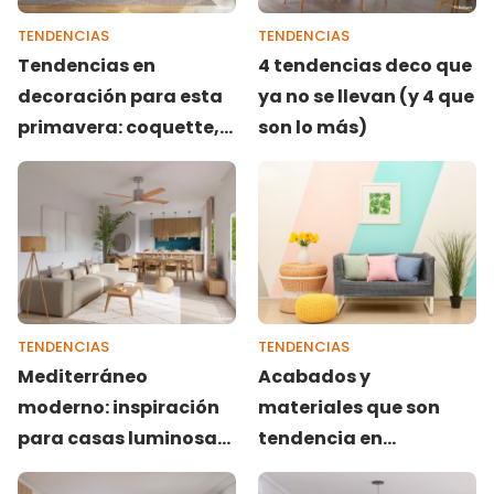
TENDENCIAS
TENDENCIAS
Tendencias en
4 tendencias deco que
decoración para esta
ya no se llevan (y 4 que
primavera: coquette,
son lo más)
naturaleza y
minimalismo
TENDENCIAS
TENDENCIAS
Mediterráneo
Acabados y
moderno: inspiración
materiales que son
para casas luminosas
tendencia en
y fresca
decoración