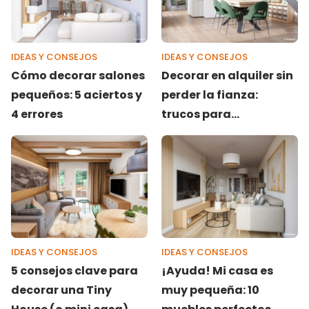
IDEAS Y CONSEJOS
IDEAS Y CONSEJOS
Cómo decorar salones
Decorar en alquiler sin
pequeños: 5 aciertos y
perder la fianza:
4 errores
trucos para
personalizar tu casa y
transformarla en
hogar
IDEAS Y CONSEJOS
IDEAS Y CONSEJOS
5 consejos clave para
¡Ayuda! Mi casa es
decorar una Tiny
muy pequeña: 10