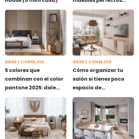
House (o mini casa)
muebles perfectos
para espacios
reducidos
IDEAS Y CONSEJOS
IDEAS Y CONSEJOS
5 colores que
Cómo organizar tu
combinan con el color
salón si tienes poco
pantone 2025: dale
espacio de
vida al Mocha Mousse
almacenaje (y muchas
cosas acumuladas)