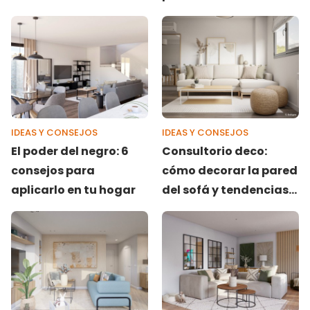
un espacio acogedor
IDEAS Y CONSEJOS
IDEAS Y CONSEJOS
El poder del negro: 6
Consultorio deco:
consejos para
cómo decorar la pared
aplicarlo en tu hogar
del sofá y tendencias
en papel pintado