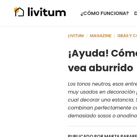
¿CÓMO FUNCIONA?
LIVITUM
MAGAZINE
IDEAS Y 
/
/
¡Ayuda! Cómo 
vea aburrido
Los tonos neutros, esos entre
muy usados en decoración pr
cual decorar una estancia.
combinan perfectamente con
demasiado sosos o anodinos
PUBLICADO POR
MARTA PARAR