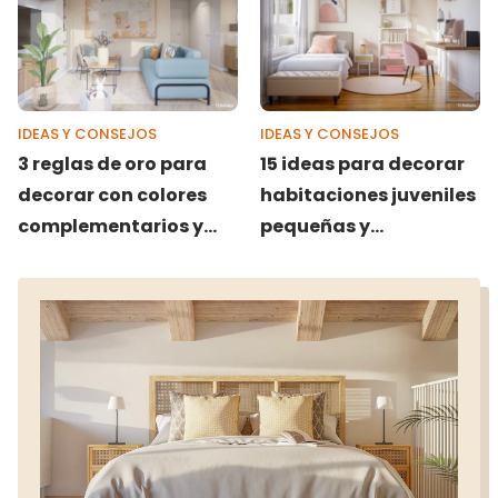
IDEAS Y CONSEJOS
IDEAS Y CONSEJOS
3 reglas de oro para
15 ideas para decorar
decorar con colores
habitaciones juveniles
complementarios y
pequeñas y
dar vida a un salón
funcionales
aburrido