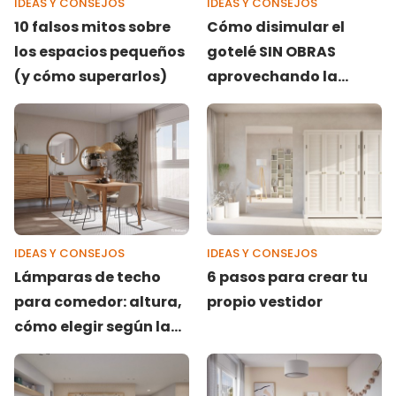
IDEAS Y CONSEJOS
IDEAS Y CONSEJOS
10 falsos mitos sobre
Cómo disimular el
los espacios pequeños
gotelé SIN OBRAS
(y cómo superarlos)
aprovechando la
decoración
IDEAS Y CONSEJOS
IDEAS Y CONSEJOS
Lámparas de techo
6 pasos para crear tu
para comedor: altura,
propio vestidor
cómo elegir según la
mesa, ¡y más!