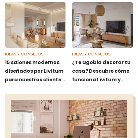
tazas
IDEAS Y CONSEJOS
IDEAS Y CONSEJOS
15 salones modernos
¿Te agobia decorar tu
diseñados por Livitum
casa? Descubre cómo
para nuestros clientes:
funciona Livitum y
acogedores,
decora tu casa con
elegantes y para
una interiorista
todos los gustos