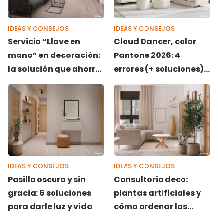
IDEAS Y CONSEJOS
IDEAS Y CONSEJOS
Servicio “Llave en
Cloud Dancer, color
mano” en decoración:
Pantone 2026: 4
la solución que ahorra
errores (+ soluciones)
tiempo y dinero a
que debes evitar al
empresas e
aplicar este blanco
inmobiliarias
etéreo
IDEAS Y CONSEJOS
IDEAS Y CONSEJOS
Pasillo oscuro y sin
Consultorio deco:
gracia: 6 soluciones
plantas artificiales y
para darle luz y vida
cómo ordenar las