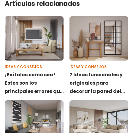
Artículos relacionados
IDEAS Y CONSEJOS
IDEAS Y CONSEJOS
¡Evítalos como sea!
7 Ideas funcionales y
Estos son los
originales para
principales errores que
decorar la pared del
puedes cometer al
recibidor
decorar la zona de la
TV