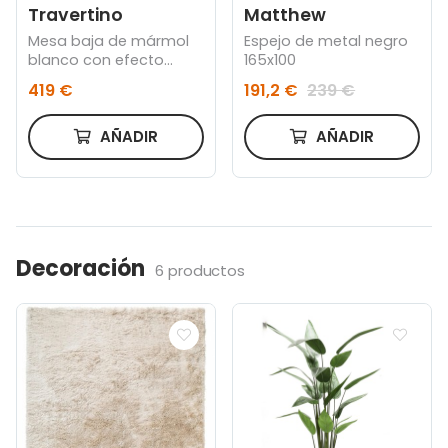
Travertino
Matthew
Mesa baja de mármol
Espejo de metal negro
blanco con efecto
165x100
travertino y madera de
419 €
191,2 €
239 €
mango maciza
AÑADIR
AÑADIR
Decoración
6 productos