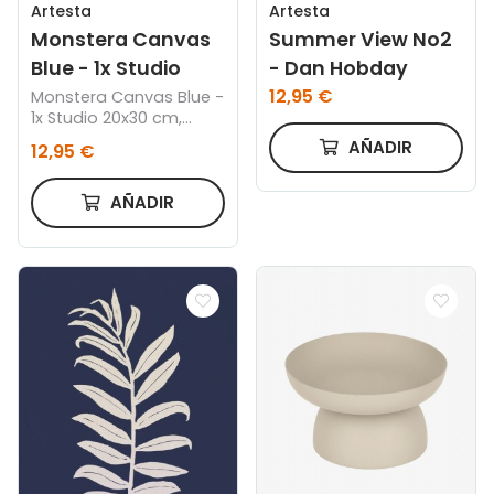
Artesta
Artesta
Monstera Canvas
Summer View No2
Blue - 1x Studio
- Dan Hobday
12,95 €
Monstera Canvas Blue -
1x Studio 20x30 cm,
Marco color roble
AÑADIR
12,95 €
AÑADIR