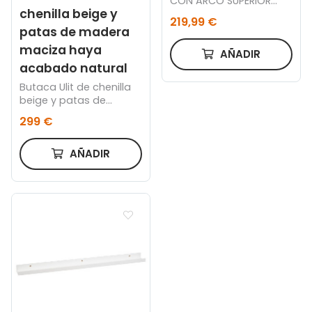
CON ARCO SUPERIOR
chenilla beige y
DUBLIN 80 x 180 CM
219,99 €
patas de madera
maciza haya
AÑADIR
acabado natural
Butaca Ulit de chenilla
beige y patas de
madera maciza haya
299 €
acabado natural
AÑADIR