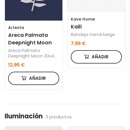
Kave Home
Kaili
Artesta
Bandeja metal beige
Areca Palmata
Deepnight Moon
7,99 €
Areca Palmata
Deepnight Moon 30x40
AÑADIR
cm, Marco color roble
12,95 €
AÑADIR
Iluminación
3 productos