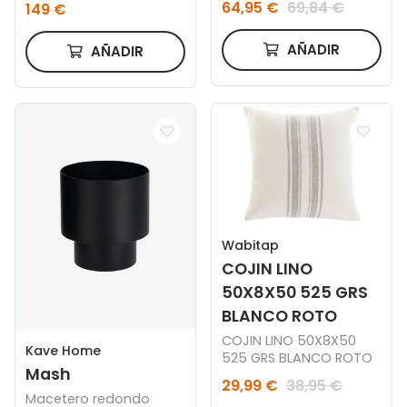
64,95 €
69,84 €
149 €
Escayola (80x100 cm)
Silvaret
AÑADIR
AÑADIR
Wabitap
COJIN LINO
50X8X50 525 GRS
BLANCO ROTO
COJIN LINO 50X8X50
Kave Home
525 GRS BLANCO ROTO
Mash
29,99 €
38,95 €
Macetero redondo