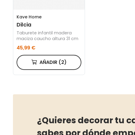
Kave Home
Dilcia
Taburete infantil madera
maciza caucho altura 31 cm
45,99 €
AÑADIR
(2)
¿Quieres decorar tu c
sabes por dónde emp