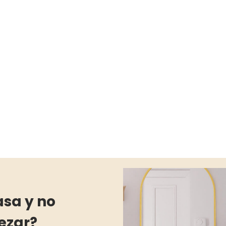
asa y no
ezar?