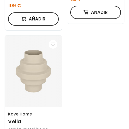
109 €
AÑADIR
AÑADIR
Kave Home
Velia