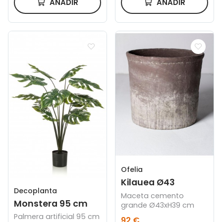
AÑADIR
AÑADIR
Ofelia
Kilauea Ø43
Decoplanta
Maceta cemento
Monstera 95 cm
grande Ø43xH39 cm
Palmera artificial 95 cm
92 €