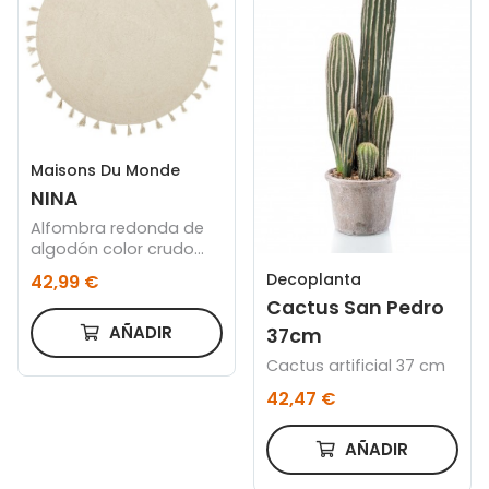
Maisons Du Monde
NINA
Alfombra redonda de
algodón color crudo
con borlas D.100
Decoplanta
42,99 €
Cactus San Pedro
AÑADIR
37cm
Cactus artificial 37 cm
42,47 €
AÑADIR