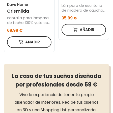
Kave Home
Lámpara de escritorio
de madera de caucho
Crismilda
y metal terracota
35,99 €
Pantalla para lámpara
de techo 100% yute con
acabado natural Ø 50
AÑADIR
69,99 €
cm
AÑADIR
La casa de tus sueños diseñada
por profesionales desde 59 €
Vive la experiencia de tener tu propio
diseñador de interiores. Recibe tus diseños
en 3D y una Shopping List personalizada.