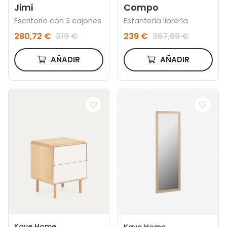
Jimi
Compo
Escritorio con 3 cajones
Estantería librería
280,72 €
319 €
239 €
367,69 €
AÑADIR
AÑADIR
Kave Home