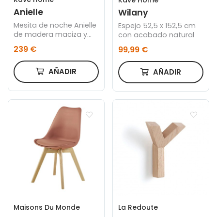
Kave Home
Anielle
Wilany
Mesita de noche Anielle
Espejo 52,5 x 152,5 cm
de madera maciza y
con acabado natural
chapa de fresno 50 x
239 €
99,99 €
58,4 cm
AÑADIR
AÑADIR
Maisons Du Monde
La Redoute