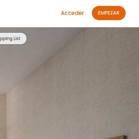
Acceder
EMPEZAR
pping List