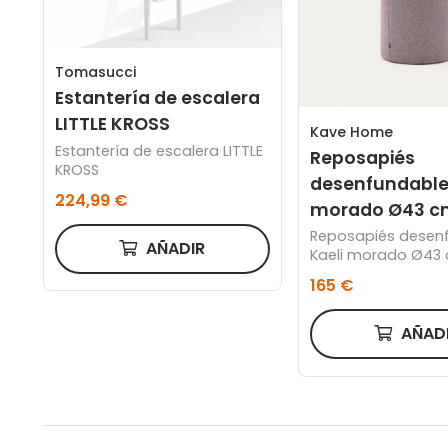
Tomasucci
Estantería de escalera
LITTLE KROSS
Kave Home
Estantería de escalera LITTLE
Reposapiés
KROSS
desenfundable 
224,99 €
morado Ø43 c
Reposapiés desen
AÑADIR
Kaeli morado Ø43
165 €
AÑAD