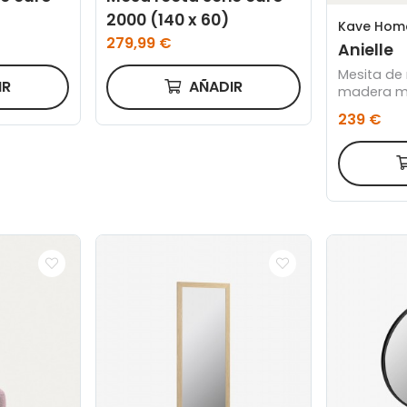
2000 (140 x 60)
Kave Hom
279,99 €
Anielle
Mesita de 
IR
AÑADIR
madera m
fresno 50 
239 €