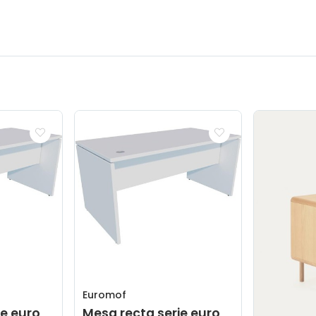
Euromof
ie euro
Mesa recta serie euro