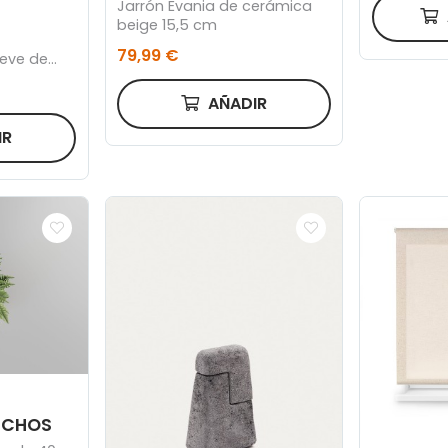
Jarrón Evania de cerámica
beige 15,5 cm
79,99 €
ieve de
m) Leclerc
AÑADIR
IR
ECHOS