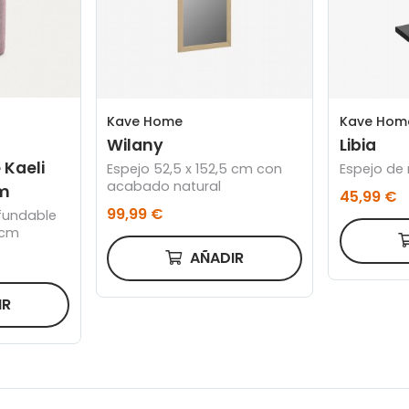
Kave Home
Kave Hom
Wilany
Libia
Kaeli
Espejo 52,5 x 152,5 cm con
Espejo de
acabado natural
m
45,99 €
99,99 €
fundable
 cm
AÑADIR
IR