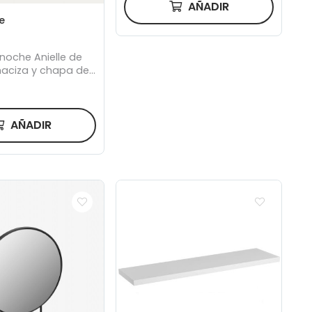
AÑADIR
e
noche Anielle de
aciza y chapa de
x 58,4 cm
AÑADIR