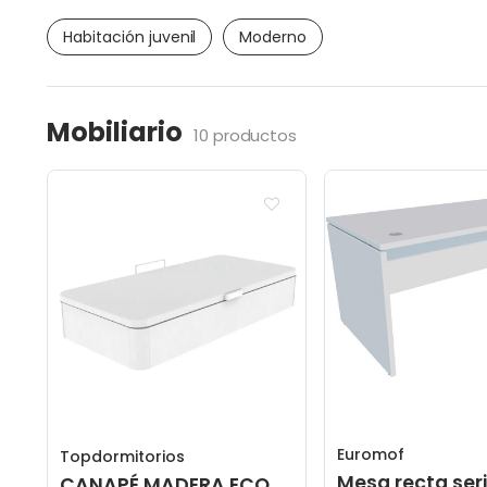
Habitación juvenil
Moderno
Mobiliario
10 productos
Euromof
Topdormitorios
Mesa recta ser
CANAPÉ MADERA ECO