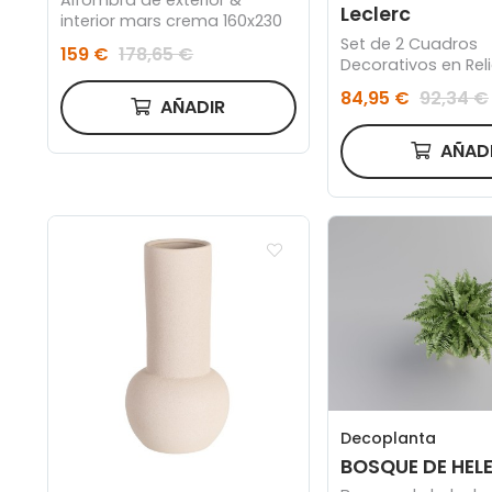
Leclerc
interior mars crema 160x230
Set de 2 Cuadros
159 €
178,65 €
Decorativos en Rel
Escayola (60x90 c
84,95 €
92,34 €
AÑADIR
AÑAD
Decoplanta
BOSQUE DE HEL