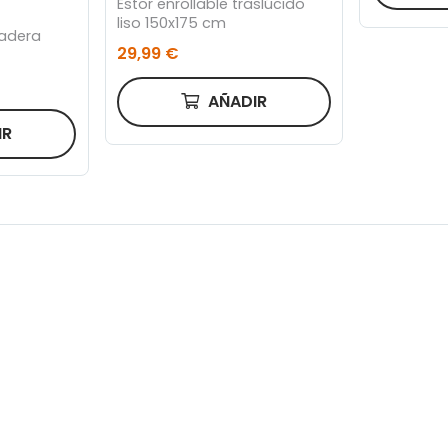
Estor enrollable traslúcido
liso 150x175 cm
Madera
29,99 €
AÑADIR
IR