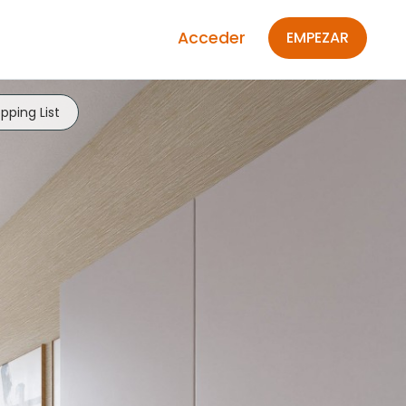
Acceder
EMPEZAR
pping List