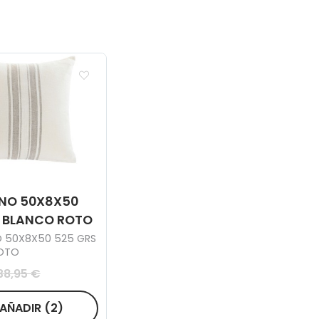
INO 50X8X50
 BLANCO ROTO
O 50X8X50 525 GRS
OTO
38,95 €
AÑADIR
(2)