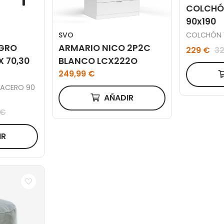
COLCHÓ
90x190
SVO
COLCHÓN V
EGRO
ARMARIO NICO 2P2C
229 €
32
X 70,30
BLANCO LCX222O
249,99 €
 ACERO 90
AÑADIR
 €
IR