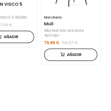
N VISCO 5
Marckeric
ISCO 5 90x190
Muli
7,14 €
Silla Muli Gris antracita
4p/caja
AÑADIR
79,99 €
114,27 €
AÑADIR