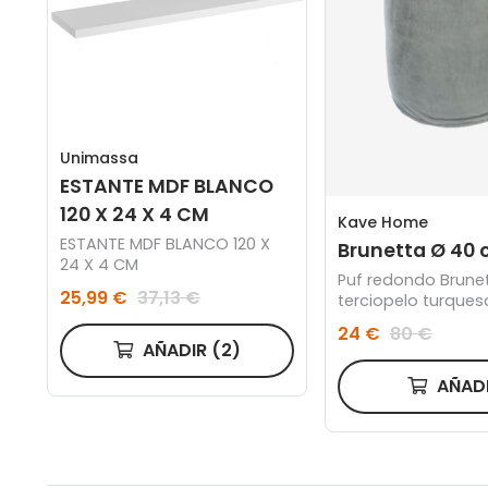
Unimassa
ESTANTE MDF BLANCO
120 X 24 X 4 CM
Kave Home
ESTANTE MDF BLANCO 120 X
Brunetta Ø 40
24 X 4 CM
Puf redondo Brune
25,99 €
37,13 €
terciopelo turques
40 cm
24 €
80 €
AÑADIR
(2)
AÑAD