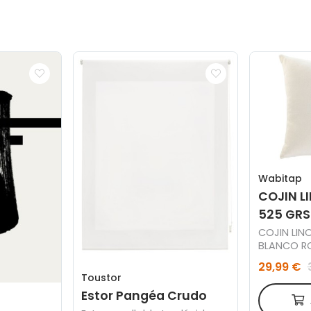
Wabitap
COJIN L
525 GRS
COJIN LIN
BLANCO R
29,99 €
Toustor
Estor Pangéa Crudo