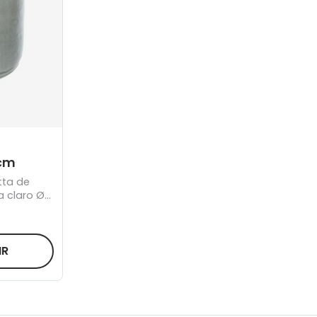
 cm
tta de
a claro Ø
IR