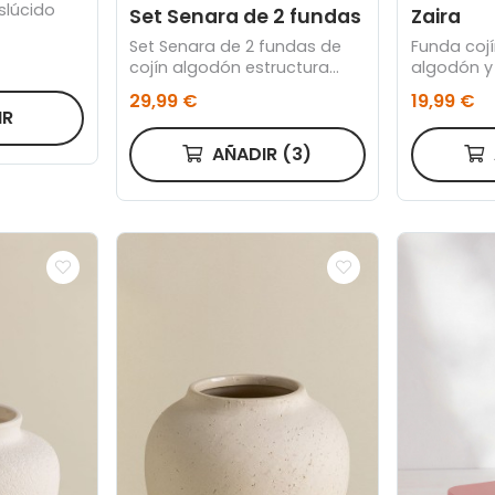
aslúcido
Set Senara de 2 fundas
Zaira
Set Senara de 2 fundas de
Funda cojí
cojín algodón estructura
algodón y
beige 50 x 50 cm
45 x 45 c
29,99 €
19,99 €
IR
AÑADIR
(3)