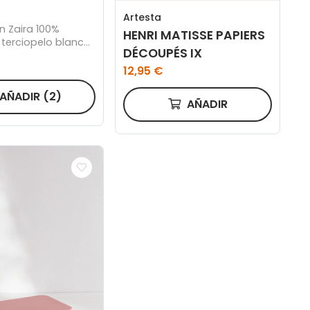
Artesta
n Zaira 100%
HENRI MATISSE PAPIERS
 terciopelo blanco
DÉCOUPÉS IX
m
12,95 €
AÑADIR
(2)
AÑADIR