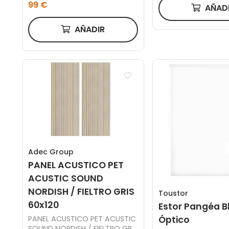
99 €
AÑAD
AÑADIR
Adec Group
PANEL ACUSTICO PET
ACUSTIC SOUND
NORDISH / FIELTRO GRIS
Toustor
60x120
Estor Pangéa B
PANEL ACUSTICO PET ACUSTIC
Óptico
SOUND NORDISH / FIELTRO GRIS