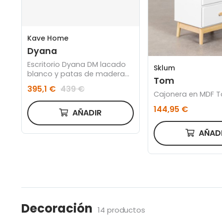
Kave Home
Dyana
Escritorio Dyana DM lacado
Sklum
blanco y patas de madera
Tom
maciza de roble 120 x 60 cm
395,1 €
439 €
Cajonera en MDF 
144,95 €
AÑADIR
AÑAD
Decoración
14 productos