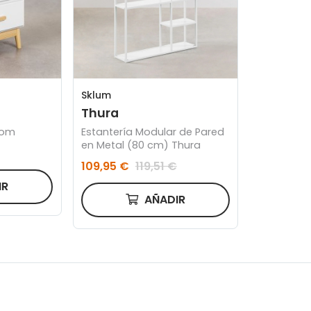
Sklum
Thura
Tom
Estantería Modular de Pared
en Metal (80 cm) Thura
109,95 €
119,51 €
IR
AÑADIR