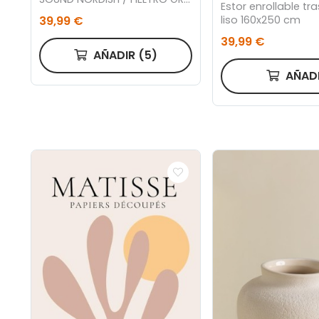
Estor enrollable tr
60 x 120 CM.
39,99 €
liso 160x250 cm
39,99 €
AÑADIR
(5)
AÑAD