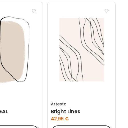
Artesta
REAL
Bright Lines
42,95 €