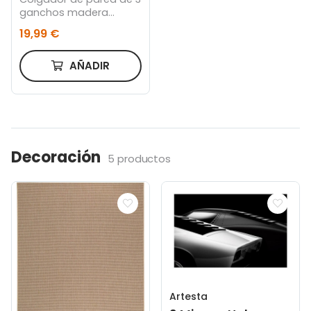
ganchos madera
abedul
19,99 €
AÑADIR
Decoración
5 productos
Artesta