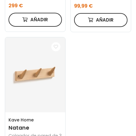
teca reciclada 55 x 132
299 €
99,99 €
cm
AÑADIR
AÑADIR
Kave Home
Natane
Colgador de pared de 3