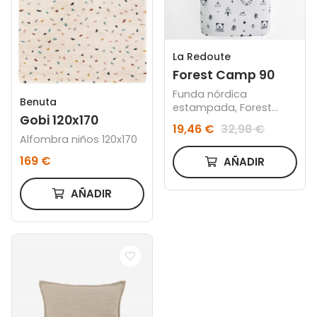
La Redoute
Forest Camp 90
Funda nórdica
Benuta
estampada, Forest
Gobi 120x170
Camp + bajera + cojín
19,46 €
32,98 €
Alfombra niños 120x170
169 €
AÑADIR
AÑADIR