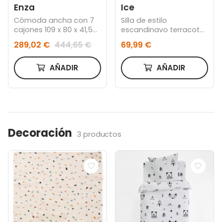
Enza
Ice
Cómoda ancha con 7
Silla de estilo
cajones 109 x 80 x 41,5
escandinavo terracota
cm
y haya
289,02 €
444,65 €
69,99 €
AÑADIR
AÑADIR
Decoración
3 productos