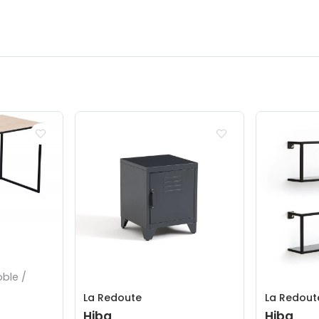
oble /
La Redoute
La Redout
Hiba
Hiba