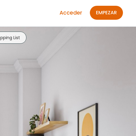
Acceder
EMPEZAR
pping List