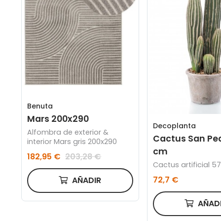
Benuta
Mars 200x290
Decoplanta
Alfombra de exterior &
Cactus San Pe
interior Mars gris 200x290
cm
182,95 €
203,28 €
Cactus artificial 5
72,7 €
AÑADIR
AÑAD