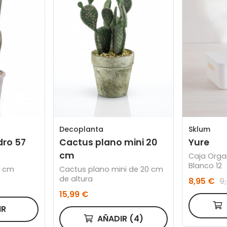
Sklum
Decoplanta
Yure
dro 57
Cactus plano mini 20
cm
Caja Orga
Blanco 12
7 cm
Cactus plano mini de 20 cm
de altura
8,95 €
9
15,99 €
IR
AÑADIR
(4)