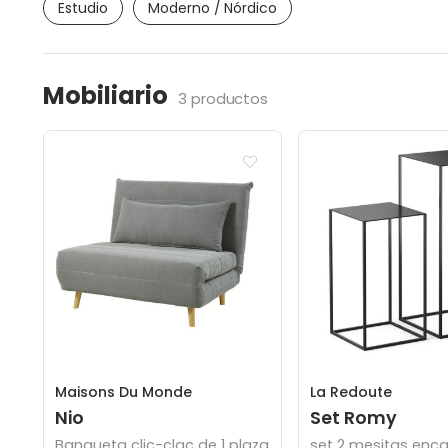
Estudio
Moderno / Nórdico
Mobiliario
3 productos
Maisons Du Monde
La Redoute
Nio
Set Romy
Banqueta clic-clac de 1 plaza
set 2 mesitas enca