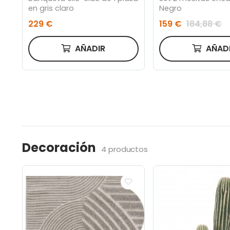
en gris claro
Negro
229 €
159 €
184,88 €
AÑADIR
AÑAD
Decoración
4 productos