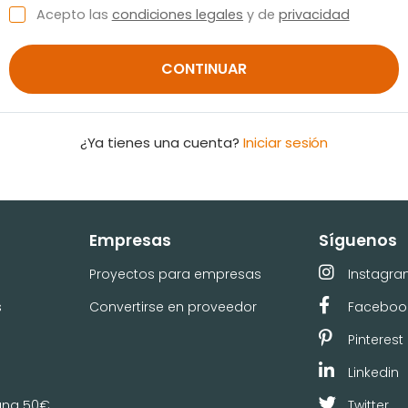
Acepto las
condiciones legales
y de
privacidad
CONTINUAR
¿Ya tienes una cuenta?
Iniciar sesión
Empresas
Síguenos
Proyectos para empresas
Instagr
s
Convertirse en proveedor
Faceboo
Pinterest
Linkedin
ana 50€
Twitter