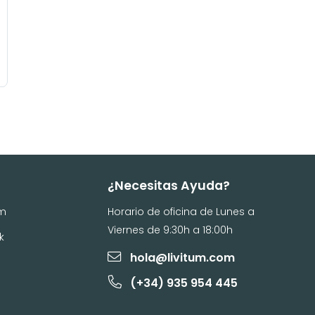
¿Necesitas Ayuda?
am
Horario de oficina de Lunes a
Viernes de 9:30h a 18:00h
k
hola@livitum.com
(+34) 935 954 445