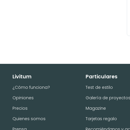
Livitum
Particulares
¿Cómo funciona?
Test de estilo
Opiniones
Galería de proyecto
Precios
Magazine
Quienes somos
Tarjetas regalo
Prensa
Recomiéndanos y g