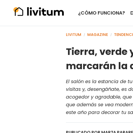
¿CÓMO FUNCIONA?
LIVITUM
MAGAZINE
TENDENC
/
/
Tierra, verde 
marcarán la d
El salón es la estancia de tu
visitas y, desengáñate, es 
acogedor y agradable, que 
que además se vea moderno 
este año para decorar tu sa
PUBLICADO POR
MARTA PARAR