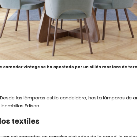
e comedor vintage
se ha apostado por un sillón mostaza de ter
 Desde las lámparas estilo candelabro, hasta lámparas de a
bombillas Edison.
os textiles
ar estampados en papeles pintados de la pared, lo mejor es u