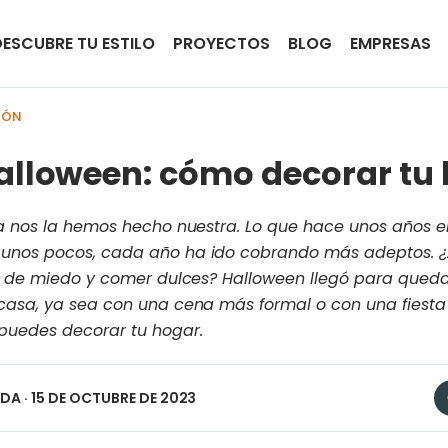
DESCUBRE TU ESTILO
PROYECTOS
BLOG
EMPRESAS
IÓN
Halloween: cómo decorar tu
Ya nos la hemos hecho nuestra. Lo que hace unos años er
unos pocos, cada año ha ido cobrando más adeptos. ¿A
co de miedo y comer dulces? Halloween llegó para quedar
casa, ya sea con una cena más formal o con una fiesta p
puedes decorar tu hogar.
EDA
· 15 DE OCTUBRE DE 2023