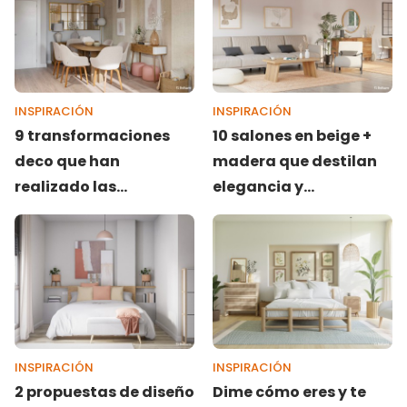
INSPIRACIÓN
INSPIRACIÓN
9 transformaciones
10 salones en beige +
deco que han
madera que destilan
realizado las
elegancia y
interioristas de
luminosidad
Livitum
INSPIRACIÓN
INSPIRACIÓN
2 propuestas de diseño
Dime cómo eres y te