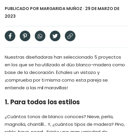
PUBLICADO POR
MARGARIDA MUÑOZ
· 29 DE MARZO DE
2023
Nuestras diseñadoras han seleccionado 5 proyectos
en los que se ha utilizado el dúo blanco-madera como
base de la decoración. Échales un vistazo y
¡comprueba por ti misma como esta pareja se
entiende a las mil maravillas!
1. Para todos los estilos
¿Cuántos tonos de blanco conoces? Nieve, perla,
magnolia, chantillí… Y, ¿cuántos tipos de madera? Pino,
roble, haya, nogal…¡Existe una gran variedad de