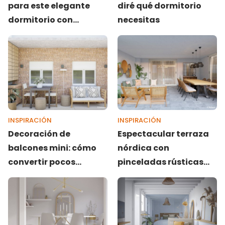
para este elegante
diré qué dormitorio
dormitorio con
necesitas
cabecero de obra,
¡descúbrelas!
INSPIRACIÓN
INSPIRACIÓN
Decoración de
Espectacular terraza
balcones mini: cómo
nórdica con
convertir pocos
pinceladas rústicas
metros cuadrados en
diseñada por Lucía
un oasis urbano
Fiat