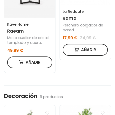
La Redoute
Rama
Kave Home
Perchero colgador de
pared
Raeam
17,99 €
24,99 €
Mesa auxiliar de cristal
templado y acero
acabado negro Ø50
AÑADIR
49,99 €
cm
AÑADIR
Decoración
6 productos