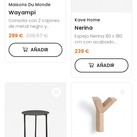
Maisons Du Monde
Wayampi
Kave Home
Consola con 2 cajones
de metal negro y
Nerina
mango macizo
299 €
328,57 €
Espejo Nerina 80 x 180
cm con acabado
natural
AÑADIR
239 €
AÑADIR