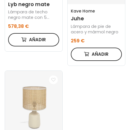
Lyb negro mate
Kave Home
Lámpara de techo
negro mate con 5
Juhe
focos diseñada por
578,38 €
Lámpara de pie de
Pepe Fornas
acero y mármol negro
AÑADIR
259 €
AÑADIR