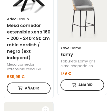
Adec Group
Mesa comedor
extensible xena 160
- 200 - 240 x 90 cm
roble nordish /
Kave Home
negro (ext
Eamy
independ)
Taburete Eamy gris
Mesa comedor
claro chapado en
extensible xena 160 -
fresno con acabado
179 €
200 - 240 x 90 cm roble
natural y metal negro
639,99 €
nordish / negro
altura 65 cm
AÑADIR
AÑADIR