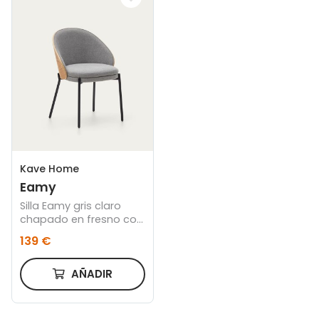
Kave Home
Eamy
Silla Eamy gris claro
chapado en fresno con
acabado natural y
139 €
metal con acabado
negro
AÑADIR