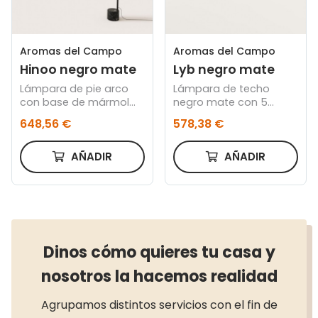
Aromas del Campo
Aromas del Campo
Hinoo negro mate
Lyb negro mate
Lámpara de pie arco
Lámpara de techo
con base de mármol
negro mate con 5
diseñada por JF Sevilla
focos diseñada por
648,56 €
578,38 €
Pepe Fornas
AÑADIR
AÑADIR
Dinos cómo quieres tu casa y
nosotros la hacemos realidad
Agrupamos distintos servicios con el fin de