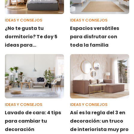
IDEAS Y CONSEJOS
IDEAS Y CONSEJOS
¿No te gusta tu
Espacios versátiles
dormitorio? Te doy 5
para disfrutar con
ideas para
toda la familia
transformar un
dormitorio aburrido en
un espacio cálido y
elegante
IDEAS Y CONSEJOS
IDEAS Y CONSEJOS
Lavado de cara: 4 tips
Así es la regla del 3 en
para cambiar tu
decoración: un truco
decoración
de interiorista muy pro