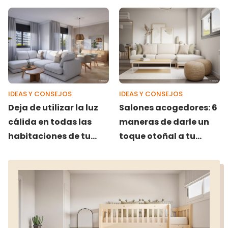
IDEAS Y CONSEJOS
IDEAS Y CONSEJOS
Deja de utilizar la luz
Salones acogedores: 6
cálida en todas las
maneras de darle un
habitaciones de tu
toque otoñal a tu
casa: ¿qué tipo de luz
hogar
utilizar en cada
estancia de tu hogar?