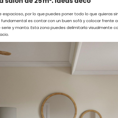
ra salón de 25 m². Ideas deco
 espacioso, por lo que puedes poner todo lo que quieras s
 fundamental es contar con un buen sofá y colocar frente a é
de serie y manta. Esta zona puedes delimitarla visualmente 
acio.