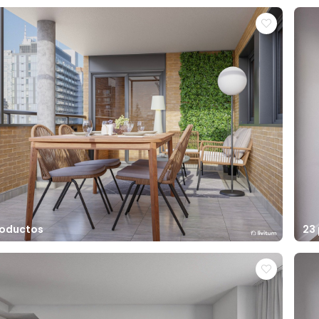
roductos
23