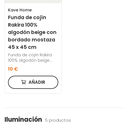
Kave Home
Funda de cojín
Rakira 100%
algodón beige con
bordado mostaza
45 x 45 cm
Funda de cojín Rakira
100% algodón beige
con bordado mostaza
10 €
45 x 45 cm
AÑADIR
Iluminación
5 productos