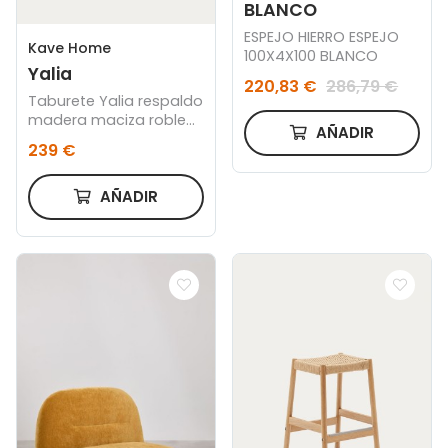
BLANCO
ESPEJO HIERRO ESPEJO
Kave Home
100X4X100 BLANCO
Yalia
220,83 €
286,79 €
Taburete Yalia respaldo
madera maciza roble
AÑADIR
acabado natural y
239 €
asiento cuerda 65cm
FSC 100%
AÑADIR