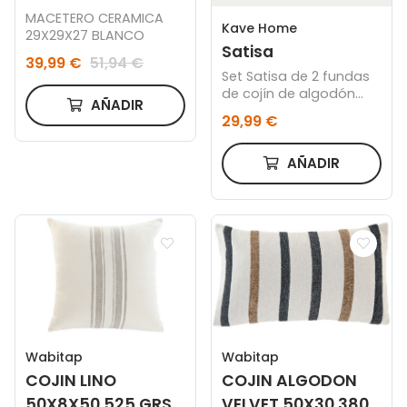
MACETERO CERAMICA
Kave Home
29X29X27 BLANCO
Satisa
39,99 €
51,94 €
Set Satisa de 2 fundas
de cojín de algodón
AÑADIR
crudo con fantasía
29,99 €
rayas 50 x 50 cm
AÑADIR
Wabitap
Wabitap
COJIN LINO
COJIN ALGODON
50X8X50 525 GRS
VELVET 50X30 380