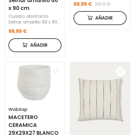
Selnar amarillo 60
2,10 NATURAL
69,99 €
90,9 €
x 90 cm
Cuadro abstracto
AÑADIR
Selnar amarillo 60 x 90
cm
99,99 €
AÑADIR
Wabitap
MACETERO
CERAMICA
29X29X27 BLANCO