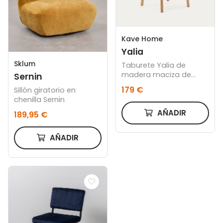
Kave Home
Yalia
Sklum
Taburete Yalia de
madera maciza de
Sernin
roble con acabado
179 €
Sillón giratorio en
natural y cuerda altura
chenilla Sernin
65 cm FSC100%
AÑADIR
189,95 €
AÑADIR