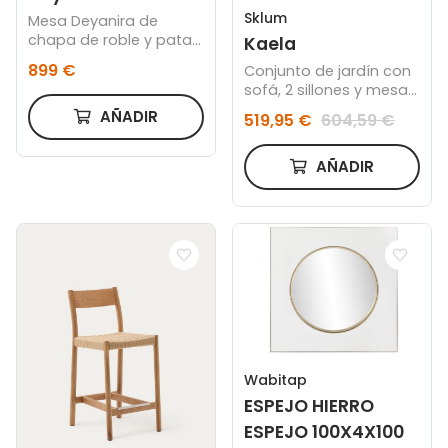
Sklum
Mesa Deyanira de
chapa de roble y patas
Kaela
de madera maciza de
899 €
Conjunto de jardín con
roble 220 x 110 cm
sofá, 2 sillones y mesa
de centro en madera
AÑADIR
519,95 €
604,59 €
de acacia Kaela
AÑADIR
Wabitap
ESPEJO HIERRO
ESPEJO 100X4X100