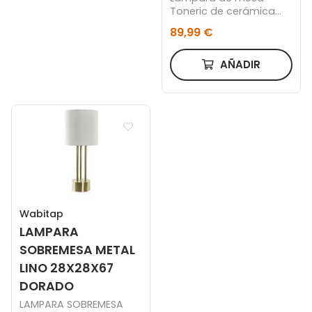
Toneric de cerámica
con acabado azul y
89,99 €
algodón
AÑADIR
Wabitap
LAMPARA
SOBREMESA METAL
LINO 28X28X67
DORADO
LAMPARA SOBREMESA