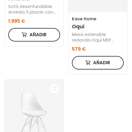
Sofá desenfundable
Anarela 3 plazas con
cojines de lino beige
Kave Home
1.995 €
280 cm
Oqui
AÑADIR
Mesa extensible
redonda Oqui MDF
lacado blanco y patas
579 €
madera maciza haya
120(200)x120 cm
AÑADIR