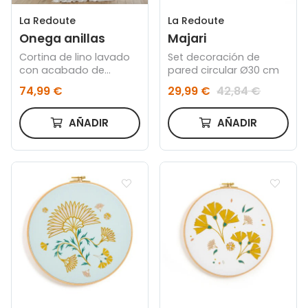
La Redoute
La Redoute
Onega anillas
Majari
Cortina de lino lavado
Set decoración de
con acabado de
pared circular Ø30 cm
trabillas ocultas crudo
74,99 €
29,99 €
42,84 €
AÑADIR
AÑADIR