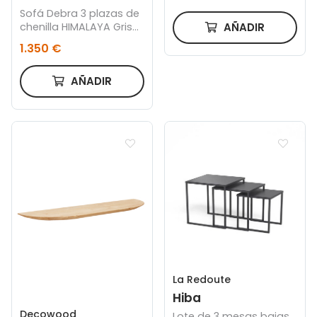
Sofá Debra 3 plazas de
AÑADIR
chenilla HIMALAYA Gris
Claro y patas con
1.350 €
acabado natural 222
cm
AÑADIR
La Redoute
Hiba
Decowood
Lote de 3 mesas bajas