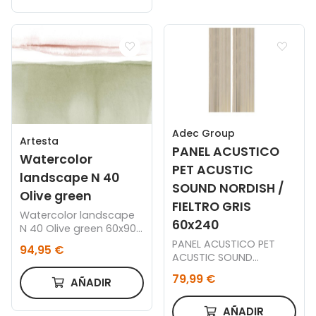
Adec Group
Artesta
PANEL ACUSTICO
Watercolor
PET ACUSTIC
landscape N 40
SOUND NORDISH /
Olive green
FIELTRO GRIS
Watercolor landscape
60x240
N 40 Olive green 60x90
cm, Marco negro
PANEL ACUSTICO PET
94,95 €
ACUSTIC SOUND
NORDISH / FIELTRO GRIS
79,99 €
AÑADIR
60 x 240 CM.
AÑADIR