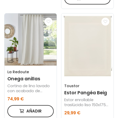
La Redoute
Onega anillas
Cortina de lino lavado
Toustor
con acabado de
Estor Pangéa Beig
trabillas ocultas crudo
74,99 €
Estor enrollable
traslúcido liso 150x175
cm
AÑADIR
29,99 €