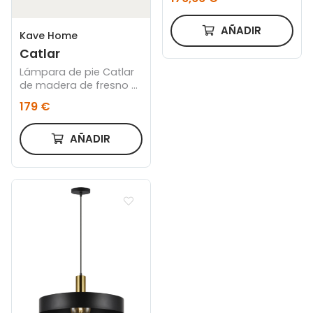
AÑADIR
Kave Home
Catlar
Lámpara de pie Catlar
de madera de fresno y
metal con acabado
179 €
pintado negro
AÑADIR