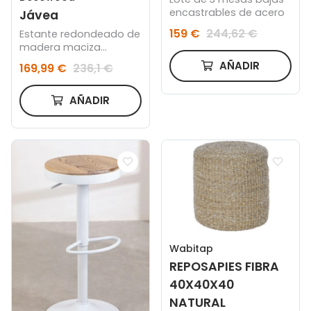
encastrables de acero
Jávea
159 €
244,62 €
Estante redondeado de
madera maciza
flotante tono roble
AÑADIR
169,99 €
236,1 €
medio 120cm
AÑADIR
Wabitap
REPOSAPIES FIBRA
40X40X40
NATURAL