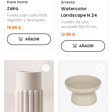
Kave Home
Artesta
Zaira
Watercolor
Landscape N 24
Funda cojín Zaira 100%
algodón y terciopelo
Cuadro de una
blanco 45 x 45 cm
acuarela 50x70 cm,
19,99 €
Marco color roble
12,95 €
AÑADIR
AÑADIR