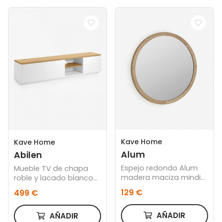
Kave Home
Kave Home
Alum
Abilen
Espejo redondo Alum
Mueble TV de chapa
madera maciza mindi
roble y lacado blanco
Ø 80 cm
200 x 44 cm FSC 100%
129 €
499 €
AÑADIR
AÑADIR