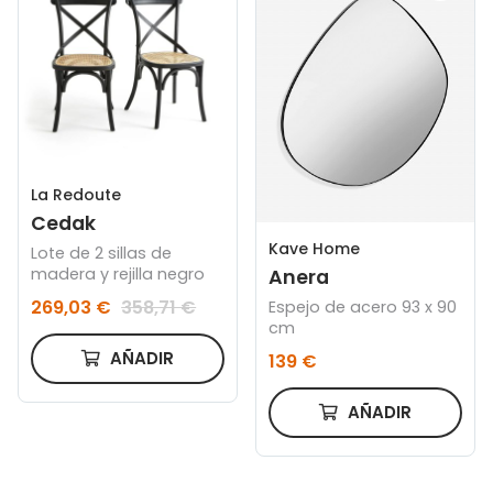
La Redoute
Cedak
Kave Home
Lote de 2 sillas de
madera y rejilla negro
Anera
269,03 €
358,71 €
Espejo de acero 93 x 90
cm
AÑADIR
139 €
AÑADIR