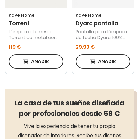
Kave Home
Kave Home
Torrent
Dyara pantalla
Lámpara de mesa
Pantalla para lámpara
Torrent de metal con
de techo Dyara 100%
acabado pintado
ratán Ø 41 cm
119 €
29,99 €
negro y pantalla de lino
AÑADIR
AÑADIR
La casa de tus sueños diseñada
por profesionales desde 59 €
Vive la experiencia de tener tu propio
diseñador de interiores. Recibe tus diseños