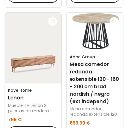
Adec Group
Mesa comedor
redonda
extensible 120 - 160
- 200 cm brad
Kave Home
nordish / negro
Lenon
(ext independ)
Mueble TV Lenon 2
Mesa comedor
puertas de madera
redonda extensible 120
maciza y chapa de
799 €
- 160 - 200 cm brad
roble 200 x 57 cm FSC
669,99 €
nordish / negro
MIX Credit