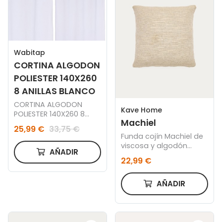
Wabitap
CORTINA ALGODON
POLIESTER 140X260
8 ANILLAS BLANCO
CORTINA ALGODON
Kave Home
POLIESTER 140X260 8
Machiel
ANILLAS BLANCO
25,99 €
33,75 €
Funda cojín Machiel de
viscosa y algodón
AÑADIR
natural y blanco 50 x
22,99 €
50 cm
AÑADIR