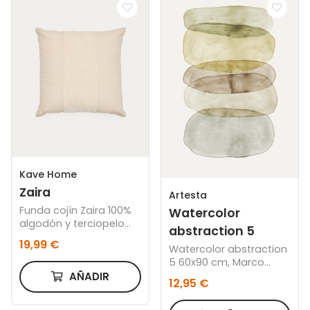
Kave Home
Zaira
Artesta
Funda cojín Zaira 100%
Watercolor
algodón y terciopelo
abstraction 5
blanco 45 x 45 cm
19,99 €
Watercolor abstraction
5 60x90 cm, Marco
color roble
AÑADIR
12,95 €