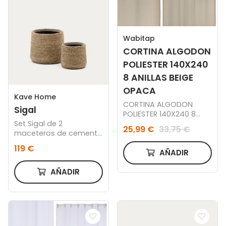
Wabitap
CORTINA ALGODON
POLIESTER 140X240
8 ANILLAS BEIGE
OPACA
Kave Home
CORTINA ALGODON
Sigal
POLIESTER 140X240 8
Set Sigal de 2
ANILLAS BEIGE
25,99 €
33,75 €
maceteros de cemento
con acabado natural Ø
119 €
24 cm / Ø 31 cm
AÑADIR
AÑADIR