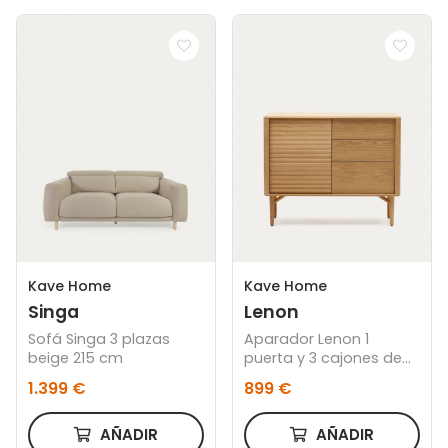
Kave Home
Kave Home
Singa
Lenon
Sofá Singa 3 plazas
Aparador Lenon 1
beige 215 cm
puerta y 3 cajones de
madera y chapa de
1.399 €
899 €
roble 105 x 84 cm FSC
MIX Credit
AÑADIR
AÑADIR