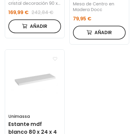
cristal decoración 90 x
Mesa de Centro en
3 x 120 cm
Madera Docc
169,99 €
242,84 €
79,95 €
AÑADIR
AÑADIR
Unimassa
Estante mdf
blanco 80 x 24 x 4