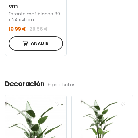
cm
Estante mdf blanco 80
x 24 x 4 cm
19,99 €
28,56 €
AÑADIR
Decoración
9 productos