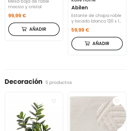
Kave Home
Mesa baja de roble
macizo y cristal
Abilen
99,99 €
Estante de chapa roble
y lacado blanco 120 x 15
cm FSC 100%
AÑADIR
59,99 €
AÑADIR
Decoración
5 productos