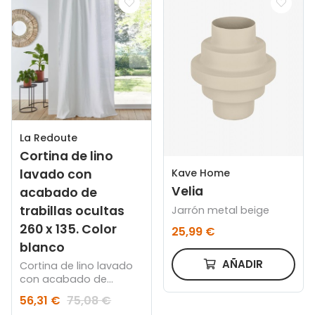
La Redoute
Cortina de lino
lavado con
Kave Home
Velia
acabado de
trabillas ocultas
Jarrón metal beige
260 x 135. Color
25,99 €
blanco
AÑADIR
Cortina de lino lavado
con acabado de
trabillas ocultas 260 x
56,31 €
75,08 €
135. Color blanco