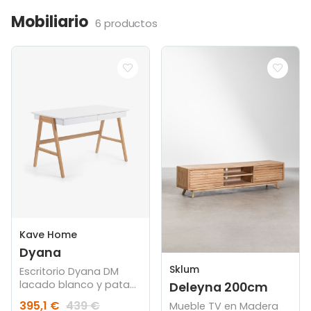
Mobiliario
6 productos
Kave Home
Dyana
Sklum
Escritorio Dyana DM
lacado blanco y patas
Deleyna 200cm
de madera maciza de
395,1 €
439 €
Mueble TV en Madera
roble 120 x 60 cm