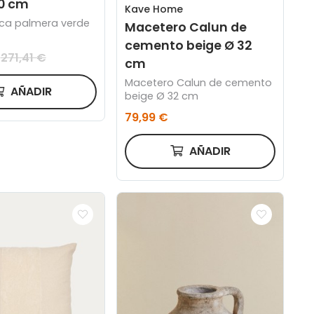
70 cm
Kave Home
eca palmera verde
Macetero Calun de
cemento beige Ø 32
271,41 €
cm
Macetero Calun de cemento
AÑADIR
beige Ø 32 cm
79,99 €
AÑADIR