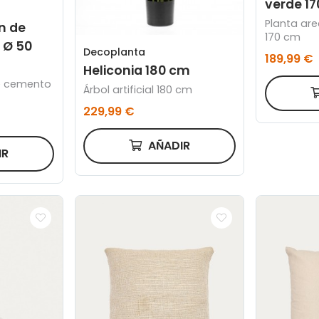
verde 1
Planta ar
n de
170 cm
 Ø 50
Decoplanta
189,99 €
Heliconia 180 cm
e cemento
Árbol artificial 180 cm
229,99 €
AÑADIR
IR