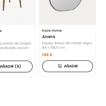
Kave Home
e
Anera
Espejo Anera de metal negro
e y patas de chapa
84 x 108,5 cm
 acabado oscuro
149 €
AÑADIR
AÑADIR
(6)