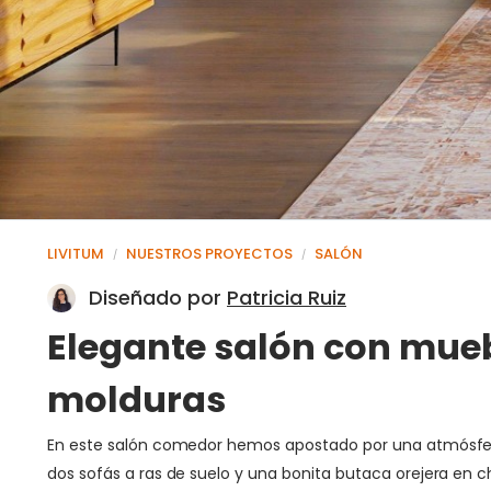
LIVITUM
NUESTROS PROYECTOS
SALÓN
/
/
Diseñado por
Patricia Ruiz
Elegante salón con mueb
molduras
En este salón comedor hemos apostado por una atmósfera r
dos sofás a ras de suelo y una bonita butaca orejera en c