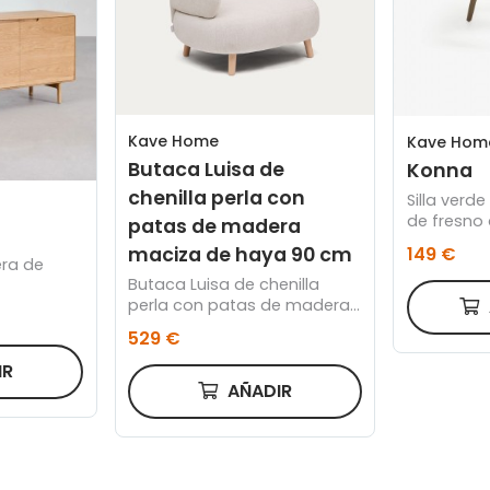
Kave Home
Kave Hom
Butaca Luisa de
Konna
chenilla perla con
Silla verd
de fresno
patas de madera
149 €
maciza de haya 90 cm
ra de
Butaca Luisa de chenilla
perla con patas de madera
maciza de haya 90 cm
529 €
IR
AÑADIR