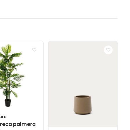
ure
areca palmera