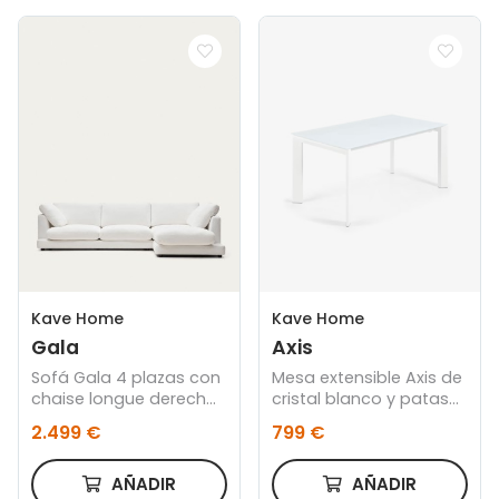
Kave Home
Kave Home
Gala
Axis
Sofá Gala 4 plazas con
Mesa extensible Axis de
chaise longue derecho
cristal blanco y patas
blanco 300 cm
de acero acabado
2.499 €
799 €
blanco 160 (220) cm
AÑADIR
AÑADIR