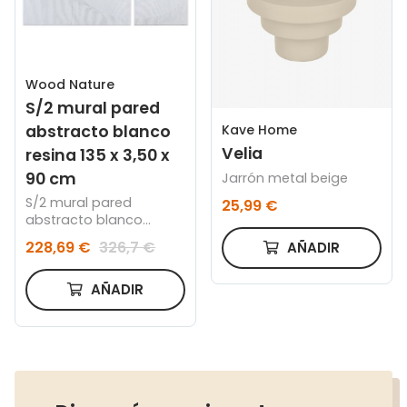
Wood Nature
S/2 mural pared
abstracto blanco
Kave Home
Velia
resina 135 x 3,50 x
90 cm
Jarrón metal beige
S/2 mural pared
25,99 €
abstracto blanco
resina 135 x 3,50 x 90
228,69 €
326,7 €
AÑADIR
cm
AÑADIR