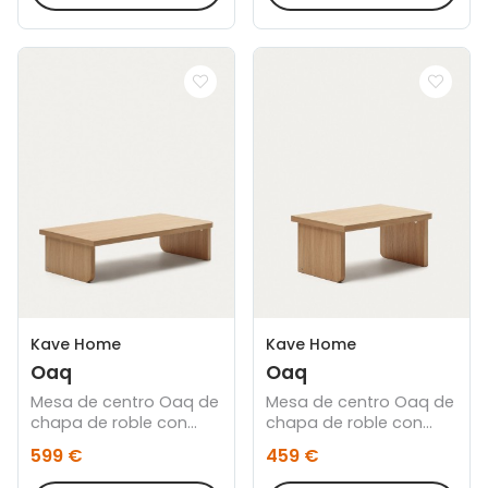
Kave Home
Kave Home
Oaq
Oaq
Mesa de centro Oaq de
Mesa de centro Oaq de
chapa de roble con
chapa de roble con
acabado natural 140 x
acabado natural 82 x
599 €
459 €
75 cm
60 cm