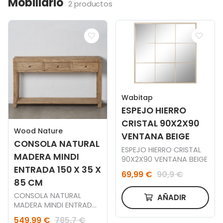
Mobiliario
2 productos
Wabitap
ESPEJO HIERRO
CRISTAL 90X2X90
Wood Nature
VENTANA BEIGE
CONSOLA NATURAL
ESPEJO HIERRO CRISTAL
MADERA MINDI
90X2X90 VENTANA BEIGE
ENTRADA 150 X 35 X
69,99 €
90,9 €
85 CM
CONSOLA NATURAL
AÑADIR
MADERA MINDI ENTRADA
150 X 35 X 85 CM
549,99 €
785,7 €