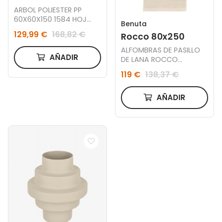
ARBOL POLIESTER PP
60X60X150 1584 HOJ
Benuta
OLIVO VERDE
129,99 €
168,82 €
Rocco 80x250
ALFOMBRAS DE PASILLO
AÑADIR
DE LANA ROCCO
BLANCO 80x250
119 €
138,37 €
AÑADIR