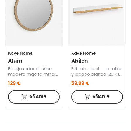
Kave Home
Kave Home
Alum
Abilen
Espejo redondo Alum
Estante de chapa roble
madera maciza mindi
y lacado blanco 120 x 15
Ø 80 cm
cm FSC 100%
129 €
59,99 €
AÑADIR
AÑADIR