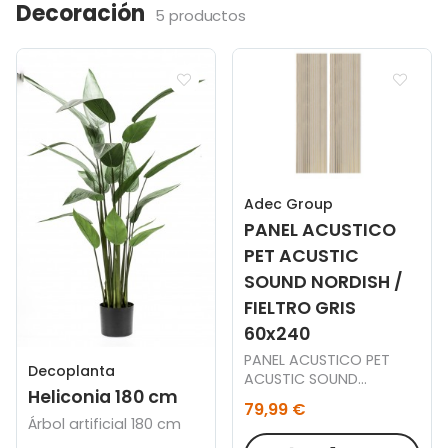
Decoración
5 productos
Adec Group
PANEL ACUSTICO
PET ACUSTIC
SOUND NORDISH /
FIELTRO GRIS
60x240
PANEL ACUSTICO PET
Decoplanta
ACUSTIC SOUND
Heliconia 180 cm
NORDISH / FIELTRO GRIS
79,99 €
60 x 240 CM.
Árbol artificial 180 cm