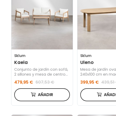
Sklum
Sklum
Kaela
Uleno
Conjunto de jardín con sofá,
Mesa de jardín ov
2 sillones y mesa de centro
240x100 cm en ma
en madera de acacia Kaela
acacia Uleno
479,95 €
607,53 €
399,95 €
439,51
AÑADIR
AÑAD