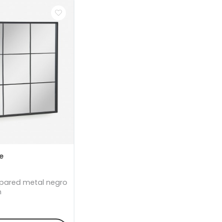
e
 pared metal negro
m