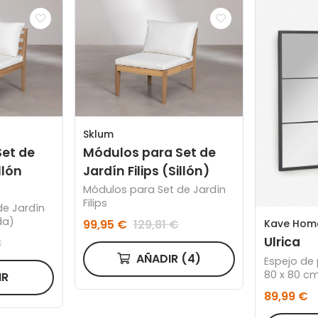
Sklum
et de
Módulos para Set de
llón
Jardín Filips (Sillón)
Módulos para Set de Jardín
Filips
de Jardín
rda)
Kave Hom
99,95 €
129,81 €
Ulrica
€
AÑADIR
(4)
Espejo de
80 x 80 c
IR
89,99 €