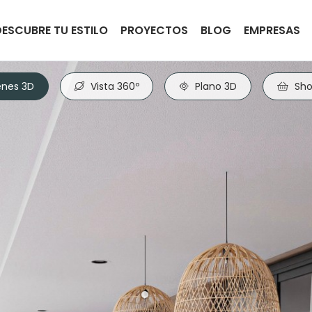
DESCUBRE TU ESTILO
PROYECTOS
BLOG
EMPRESAS
nes 3D
Vista 360º
Plano 3D
Sho