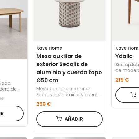
Kave Home
Kave Hom
Mesa auxiliar de
Ydalia
exterior Sedalis de
Silla apila
de madera
aluminio y cuerda topo
con acaba
219 €
Ø50 cm
cuerda be
alada
Mesa auxiliar de exterior
dera de
Sedalis de aluminio y cuerda
 €
topo Ø50 cm
259 €
IR
AÑADIR