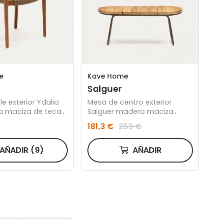
e
Kave Home
Salguer
ble exterior Ydalia
Mesa de centro exterior
 maciza de teca
Salguer madera maciza
do natural y
acacia y acero marrón Ø 100
181,3 €
259 €
ige
x 50 cm FSC 100%
AÑADIR
(9)
AÑADIR