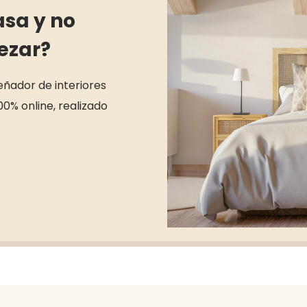
asa y no
ezar?
señador de interiores
00% online, realizado