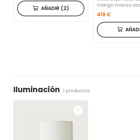
mango macizo esc
AÑADIR
(2)
419 €
AÑAD
Iluminación
1 productos