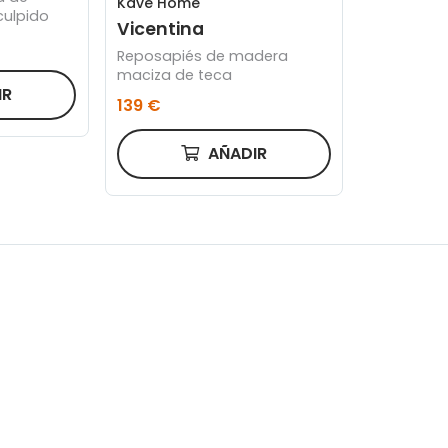
Kave Home
ulpido
Vicentina
Reposapiés de madera
maciza de teca
IR
139 €
AÑADIR