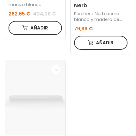
macizo blanco
Nerb
262,65 €
404,08 €
Perchero Nerb acero
blanco y madera de
caucho natural 175 cm
AÑADIR
79,99 €
AÑADIR