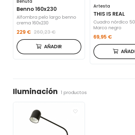
Benuta
Artesta
Benno 160x230
THIS IS REAL
Alfombra pelo largo benno
Cuadro nórdico 50
crema 160x230
Marco negro
229 €
260,23 €
69,95 €
AÑADIR
AÑAD
Iluminación
1 productos