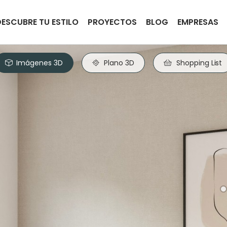
DESCUBRE TU ESTILO
PROYECTOS
BLOG
EMPRESAS
Imágenes 3D
Plano 3D
Shopping List