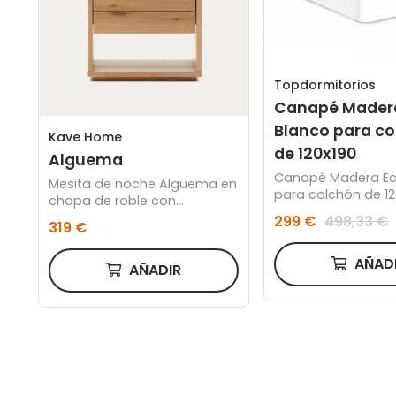
Topdormitorios
Canapé Mader
Blanco para c
Kave Home
de 120x190
Alguema
Canapé Madera Ec
Mesita de noche Alguema en
para colchón de 12
chapa de roble con
acabado natural 60 x 50cm
299 €
498,33 €
319 €
AÑAD
AÑADIR