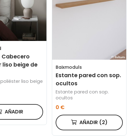
d
- Cabecero
r liso beige de
Baixmoduls
Estante pared con sop.
oliéster liso beige
ocultos
Estante pared con sop.
ocultos
0 €
AÑADIR
AÑADIR
(2)