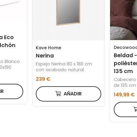
a Eco
olchón
Decowoo
Kave Home
Beldad 
Nerina
o Blanco
poliéste
Espejo Nerina 80 x 180 cm
0x190
con acabado natural
135 cm
239 €
Cabecero p
de 135 cm
IR
AÑADIR
149,99 €