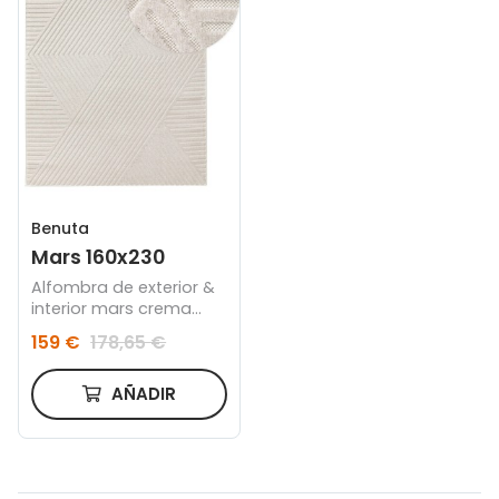
Benuta
Mars 160x230
Alfombra de exterior &
interior mars crema
160x230
159 €
178,65 €
AÑADIR