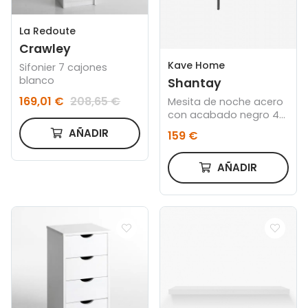
La Redoute
Crawley
Kave Home
Sifonier 7 cajones
blanco
Shantay
169,01 €
208,65 €
Mesita de noche acero
con acabado negro 40
x 50 cm
AÑADIR
159 €
AÑADIR