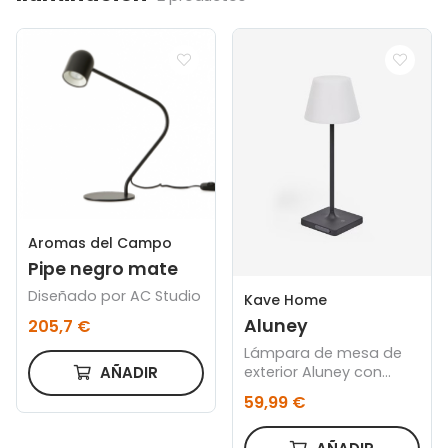
Aromas del Campo
Pipe negro mate
Diseñado por AC Studio
Kave Home
Aluney
205,7 €
Lámpara de mesa de
AÑADIR
exterior Aluney con
acabado pintado
59,99 €
negro